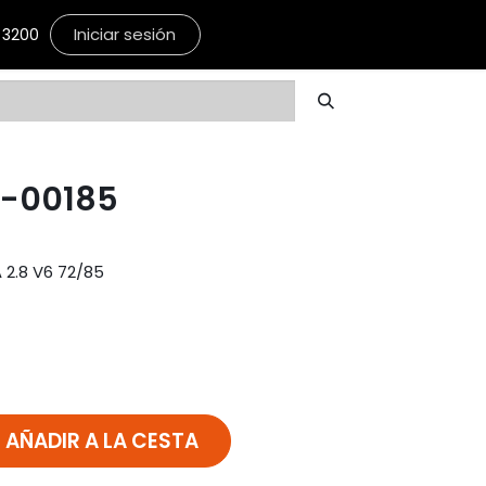
Iniciar sesión
3200
4-00185
2.8 V6 72/85
AÑADIR A LA CESTA