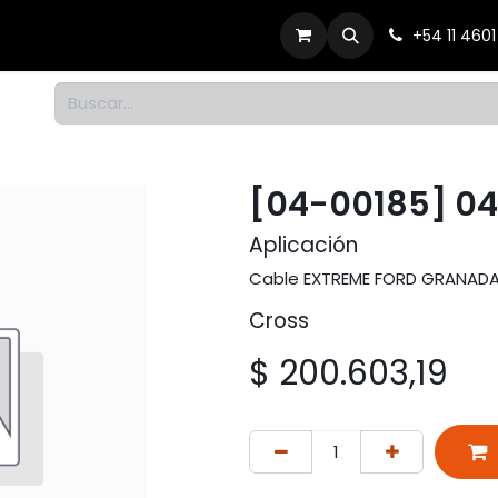
Productos
Dónde comprar
Contacto
+54 11 460
1
[04-00185] 0
Aplicación
Cable EXTREME FORD GRANADA 
Cross
$
200.603,19