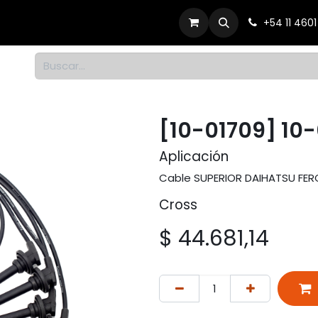
Productos
Dónde comprar
Contacto
+54 11 460
1
[10-01709] 10
Aplicación
Cable SUPERIOR DAIHATSU FER
Cross
$
44.681,14