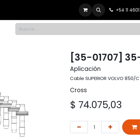
Productos
Dónde comprar
Contacto
+54 11 460
1
[35-01707] 35
Aplicación
Cable SUPERIOR VOLVO 850/C70/
Cross
$
74.075,03