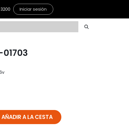
Iniciar sesión
3200
-01703
6v
AÑADIR A LA CESTA