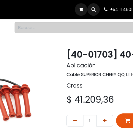
Productos
Dónde comprar
Contacto
+54 11 460
1
[40-01703] 40
Aplicación
Cable SUPERIOR CHERY QQ 1.1 1
Cross
$
41.209,36