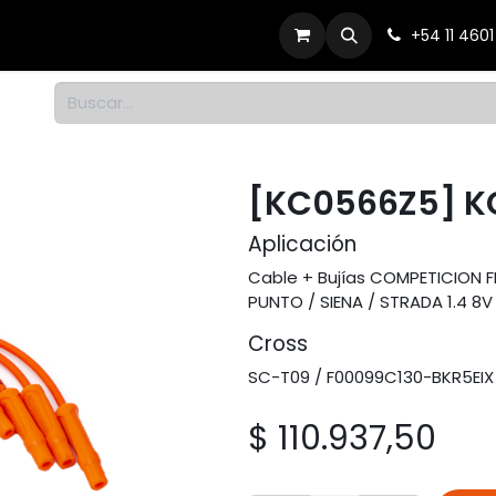
Productos
Dónde comprar
Contacto
+54 11 460
1
[KC0566Z5] K
Aplicación
Cable + Bujías COMPETICION FIA
PUNTO / SIENA / STRADA 1.4 8V 
Cross
SC-T09 / F00099C130-BKR5EIX
$
110.937,50