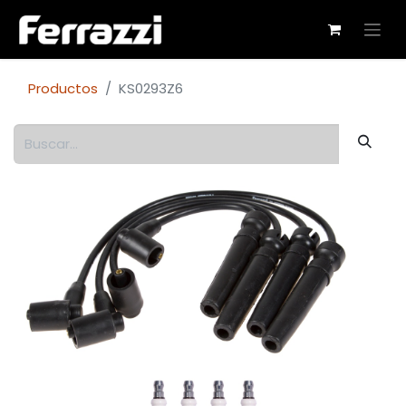
Productos
KS0293Z6