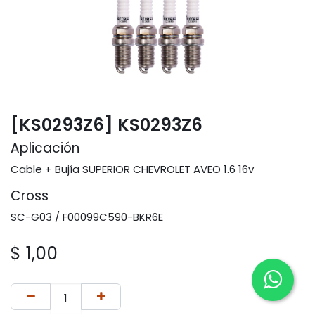
[KS0293Z6] KS0293Z6
Aplicación
Cable + Bujía SUPERIOR CHEVROLET AVEO 1.6 16v
Cross
SC-G03 / F00099C590-BKR6E
$
1,00