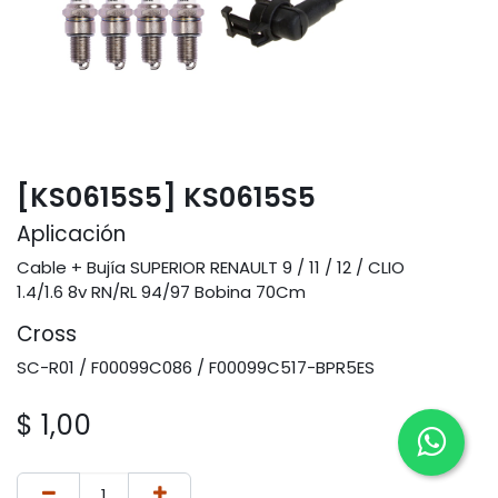
[KS0615S5] KS0615S5
Aplicación
Cable + Bujía SUPERIOR RENAULT 9 / 11 / 12 / CLIO
1.4/1.6 8v RN/RL 94/97 Bobina 70Cm
Cross
SC-R01 / F00099C086 / F00099C517-BPR5ES
$
1,00